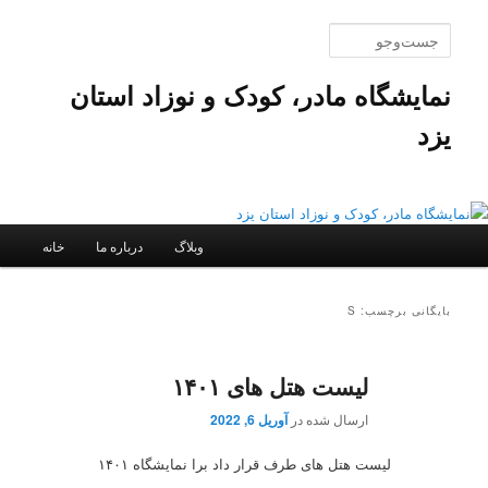
پرش
پرش
به
به
جست‌وجو
محتوای
محتوای
اصلی
ثانویه
نمایشگاه مادر، کودک و نوزاد استان
یزد
فهرست
وبلاگ
درباره ما
خانه
اصلی
بایگانی برچسب: S
لیست هتل های ۱۴۰۱
ارسال شده در
آوریل 6, 2022
لیست هتل های طرف قرار داد برا نمایشگاه ۱۴۰۱