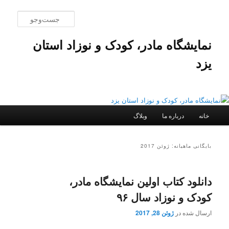
پرش
پرش
به
به
جست‌و
محتوای
محتوای
اصلی
ثانویه
نمایشگاه مادر، کودک و نوزاد استان
یزد
فهرست
خانه
درباره ما
وبلاگ
اصلی
بایگانی ماهیانه:
ژوئن 2017
دانلود کتاب اولین نمایشگاه مادر،
کودک و نوزاد سال ۹۶
ارسال شده در
ژوئن 28, 2017