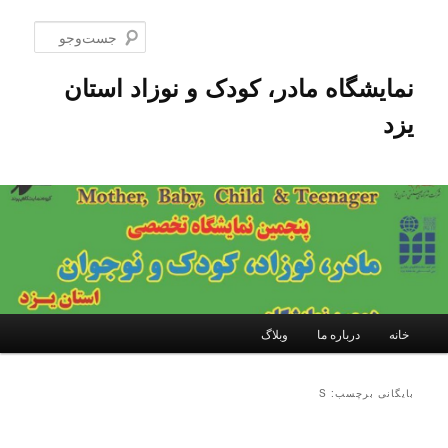
پرش
پرش
به
به
جست‌و
محتوای
محتوای
اصلی
ثانویه
نمایشگاه مادر، کودک و نوزاد استان
یزد
فهرست
خانه
درباره ما
وبلاگ
اصلی
بایگانی برچسب: S