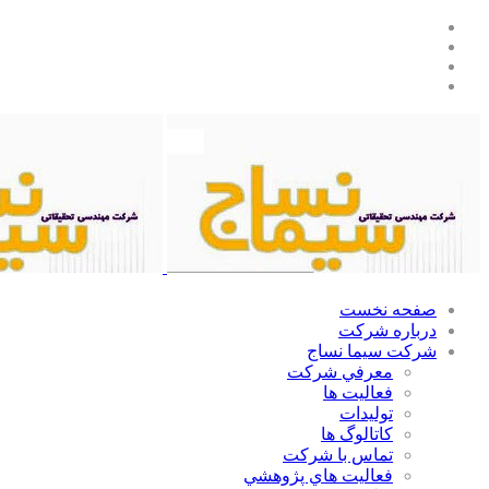
صفحه نخست
درباره شرکت
شركت سيما نساج
معرفي شركت
فعاليت ها
توليدات
كاتالوگ ها
تماس با شركت
فعاليت هاي پژوهشي