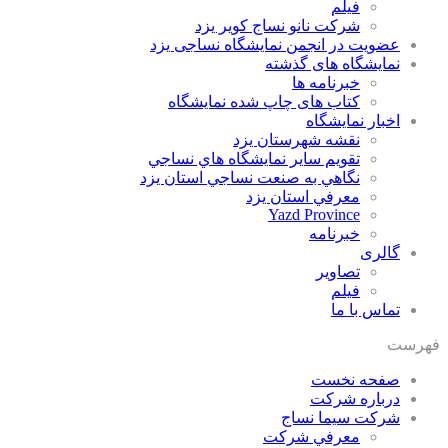
فيلم
شركت نانو نساج كوير يزد
عضویت در انجمن نمایشگاه نساجی یزد
نمایشگاه های گذشته
خبرنامه ها
کتاب های چاپ شده نمایشگاه
اخبار نمايشگاه
نقشه شهرستان يزد
تقويم ساير نمايشگاه هاي نساجي
نگاهي به صنعت نساجي استان يزد
معرفي استان يزد
Yazd Province
خبرنامه
گالری
تصاوير
فيلم
تماس با ما
فهرست
صفحه نخست
درباره شرکت
شركت سيما نساج
معرفي شركت