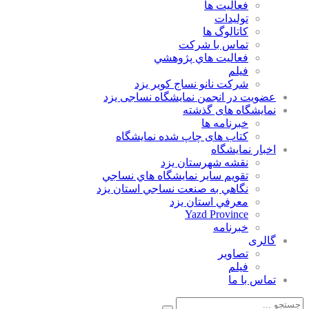
فعاليت ها
توليدات
كاتالوگ ها
تماس با شركت
فعاليت هاي پژوهشي
فيلم
شركت نانو نساج كوير يزد
عضویت در انجمن نمایشگاه نساجی یزد
نمایشگاه های گذشته
خبرنامه ها
کتاب های چاپ شده نمایشگاه
اخبار نمايشگاه
نقشه شهرستان يزد
تقويم ساير نمايشگاه هاي نساجي
نگاهي به صنعت نساجي استان يزد
معرفي استان يزد
Yazd Province
خبرنامه
گالری
تصاوير
فيلم
تماس با ما