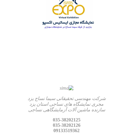
شرکت مهندسی تحقیقاتی سیما نساج یزد
مجری نمایشگاه های نساجی استان یزد
سازنده ماشین آلات آزمایشگاهی نساجی
035-38202125
035-38202126
09133519362