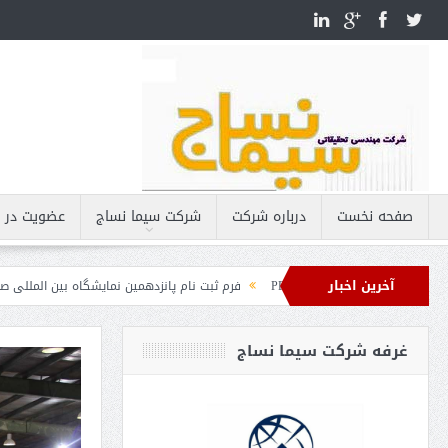
صفحه نخست
درباره شرکت
شركت سيما نساج
عضویت در ا
آخرین اخبار
نساجی استان یزد PDF
فرم ثبت نام پانزدهمین نمایشگاه بین المللی صنعت نساج
غرفه شرکت سیما نساج